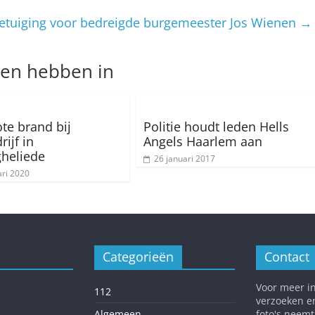
etuiging voor bedreigde burgemeester Jos Wienen
→
nen hebben in
ote brand bij
Politie houdt leden Hells
ijf in
Angels Haarlem aan
heliede
26 januari 2017
ari 2020
Categorieën
Contact
Voor meer in
112
verzoeken e
Algemeen
foto's neemt