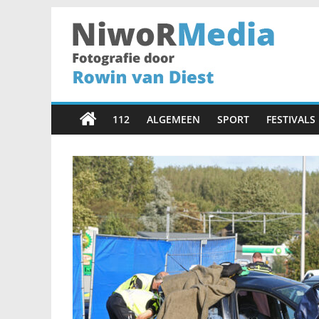
Spring
naar
inhoud
NiwoRMedia
Fotografie
door
112
ALGEMEEN
SPORT
FESTIVALS
Rowin
van
Diest
•
Haarlem
•
Fotograaf