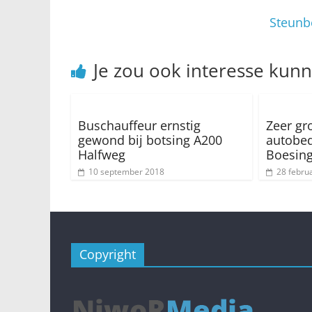
Steunb
Je zou ook interesse kun
Buschauffeur ernstig
Zeer gr
gewond bij botsing A200
autobedr
Halfweg
Boesing
10 september 2018
28 febru
Copyright