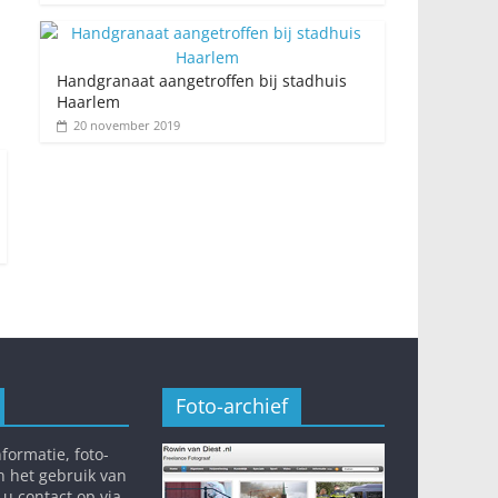
Handgranaat aangetroffen bij stadhuis
Haarlem
20 november 2019
Foto-archief
formatie, foto-
n het gebruik van
 u contact op via