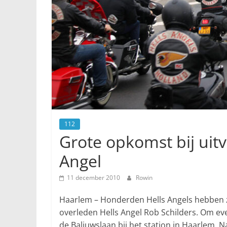
112
Grote opkomst bij uit
Angel
11 december 2010
Rowin
Haarlem – Honderden Hells Angels hebben 
overleden Hells Angel Rob Schilders. Om eve
de Baljuwslaan bij het station in Haarlem.