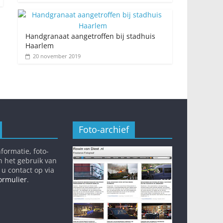
Handgranaat aangetroffen bij stadhuis
Haarlem
20 november 2019
Foto-archief
formatie, foto-
n het gebruik van
 u contact op via
ormulier
.