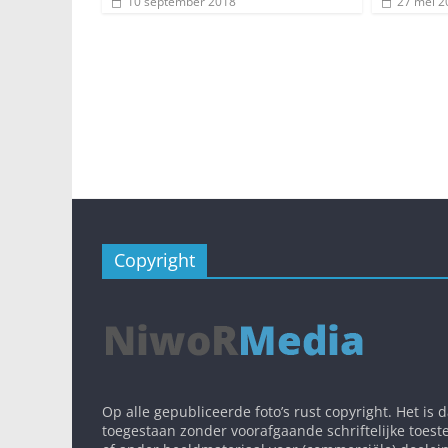
10 september 2018
27 mei 2
Copyright
Op alle gepubliceerde foto’s rust copyright. Het is 
toegestaan zonder voorafgaande schriftelijke toest