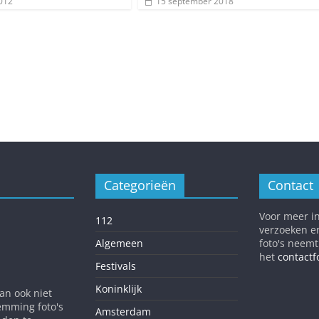
012
15 september 2018
Categorieën
Contact
Voor meer in
112
verzoeken e
Algemeen
foto's neemt
het
contactf
Festivals
Koninklijk
dan ook niet
emming foto's
Amsterdam