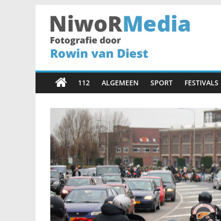
Spring
naar
inhoud
NiwoRMedia
Fotografie
door
112
ALGEMEEN
SPORT
FESTIVALS
Rowin
van
Diest
•
Haarlem
•
Fotograaf