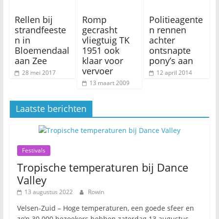
Rellen bij
Romp
Politieagente
strandfeeste
gecrasht
n rennen
n in
vliegtuig TK
achter
Bloemendaal
1951 ook
ontsnapte
aan Zee
klaar voor
pony’s aan
vervoer
28 mei 2017
12 april 2014
13 maart 2009
Laatste berichten
Festivals
Tropische temperaturen bij Dance
Valley
13 augustus 2022
Rowin
Velsen-Zuid – Hoge temperaturen, een goede sfeer en
zo’n 30.000 bezoekers hebben zaterdag 13 augustus