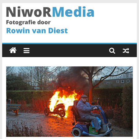
Spring
naar
inhoud
NiwoRMedia
Fotografie
door
Rowin
van
Diest
•
Haarlem
•
Fotograaf