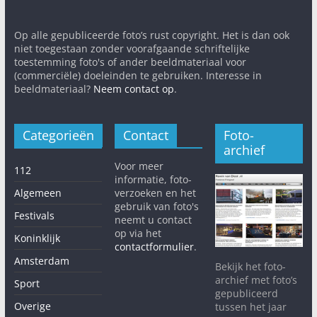
Op alle gepubliceerde foto’s rust copyright. Het is dan ook
niet toegestaan zonder voorafgaande schriftelijke
toestemming foto's of ander beeldmateriaal voor
(commerciële) doeleinden te gebruiken. Interesse in
beeldmateriaal?
Neem contact op
.
Categorieën
Contact
Foto-
archief
Voor meer
112
informatie, foto-
Algemeen
verzoeken en het
gebruik van foto's
Festivals
neemt u contact
op via het
Koninklijk
contactformulier
.
Amsterdam
Bekijk het foto-
archief met foto’s
Sport
gepubliceerd
Overige
tussen het jaar