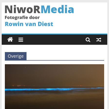
Spring
naar
inhoud
NiwoRMedia
Fotografie
door
Rowin
van
Overige
Diest
•
Haarlem
•
Fotograaf