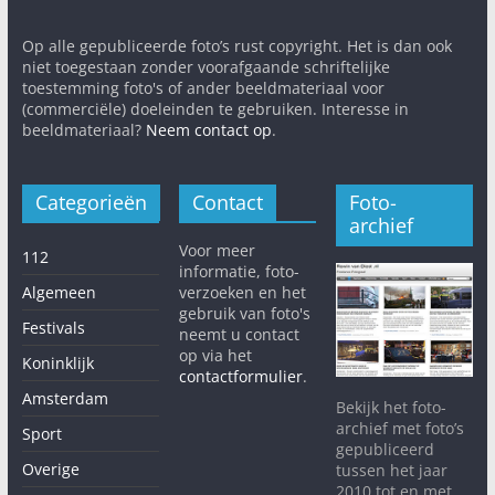
Op alle gepubliceerde foto’s rust copyright. Het is dan ook
niet toegestaan zonder voorafgaande schriftelijke
toestemming foto's of ander beeldmateriaal voor
(commerciële) doeleinden te gebruiken. Interesse in
beeldmateriaal?
Neem contact op
.
Categorieën
Contact
Foto-
archief
Voor meer
112
informatie, foto-
Algemeen
verzoeken en het
gebruik van foto's
Festivals
neemt u contact
op via het
Koninklijk
contactformulier
.
Amsterdam
Bekijk het foto-
archief met foto’s
Sport
gepubliceerd
Overige
tussen het jaar
2010 tot en met