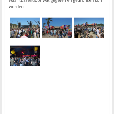
waar tussendoor wat gegeten en gedronken kon
worden.