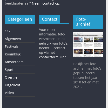
beeldmateriaal?
Neem contact op
.
Categorieën
Contact
Foto-
archief
Voor meer
112
informatie, foto-
Algemeen
verzoeken en het
gebruik van foto's
Festivals
neemt u contact
op via het
Koninklijk
contactformulier
.
Amsterdam
Bekijk het foto-
archief met foto’s
Sport
gepubliceerd
Overige
tussen het jaar
2010 tot en met
Uitgelicht
2021.
Video