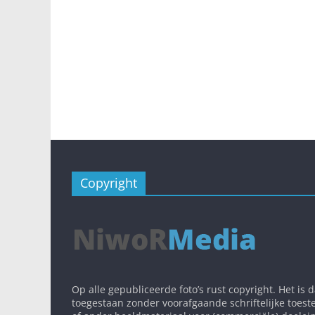
Copyright
Op alle gepubliceerde foto’s rust copyright. Het is 
toegestaan zonder voorafgaande schriftelijke toest