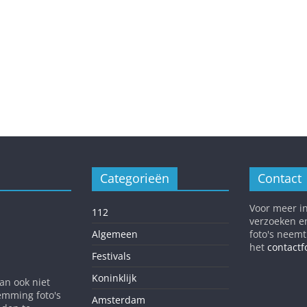
Categorieën
Contact
Voor meer in
112
verzoeken e
Algemeen
foto's neemt
het
contactf
Festivals
Koninklijk
dan ook niet
emming foto's
Amsterdam