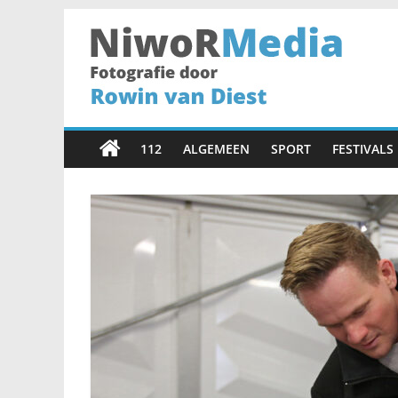
Spring
naar
inhoud
NiwoRMedia
Fotografie
door
112
ALGEMEEN
SPORT
FESTIVALS
Rowin
van
Diest
•
Haarlem
•
Fotograaf