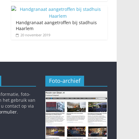
Handgranaat aangetroffen bij stadhuis
Haarlem
20 november 2019
Foto-archief
formatie, foto-
n het gebruik van
 u contact op via
ormulier
.