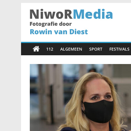
Spring
naar
inhoud
NiwoRMedia
Fotografie
door
112
ALGEMEEN
SPORT
FESTIVALS
Rowin
van
Diest
•
Haarlem
•
Fotograaf