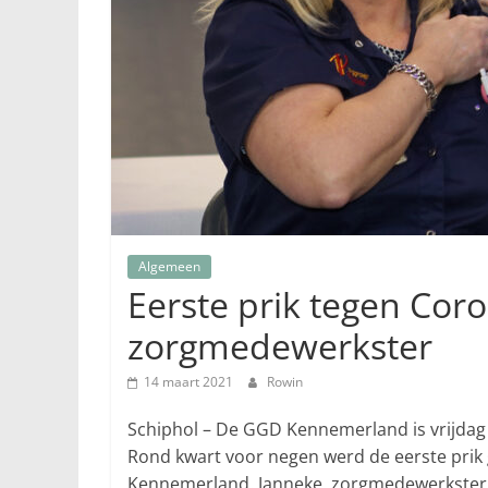
Algemeen
Eerste prik tegen Coro
zorgmedewerkster
14 maart 2021
Rowin
Schiphol – De GGD Kennemerland is vrijda
Rond kwart voor negen werd de eerste prik 
Kennemerland. Janneke, zorgmedewerkster bi