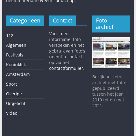
beeldmateriaal?
Neem contact op
.
Categorieën
Contact
Foto-
archief
Voor meer
112
informatie, foto-
Algemeen
verzoeken en het
gebruik van foto's
Festivals
neemt u contact
op via het
Koninklijk
contactformulier
.
Amsterdam
Bekijk het foto-
archief met foto’s
Sport
gepubliceerd
Overige
tussen het jaar
2010 tot en met
Uitgelicht
2021.
Video