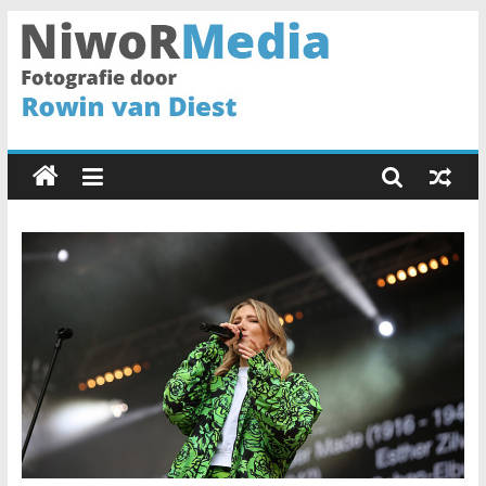
Spring
naar
inhoud
NiwoRMedia
Fotografie
door
Rowin
van
Diest
•
Haarlem
•
Fotograaf