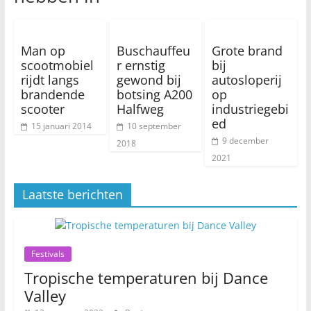
Man op
Buschauffeu
Grote brand
scootmobiel
r ernstig
bij
rijdt langs
gewond bij
autosloperij
brandende
botsing A200
op
scooter
Halfweg
industriegebi
ed
15 januari 2014
10 september
9 december
2018
2021
Laatste berichten
Festivals
Tropische temperaturen bij Dance
Valley