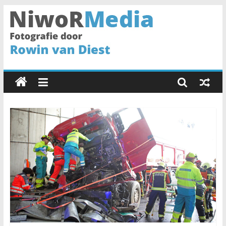
Spring
naar
inhoud
NiwoRMedia
Fotografie
door
Rowin
van
Diest
•
Haarlem
•
Fotograaf