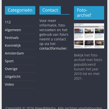
Categorieën
Contact
Foto-
archief
Voor meer
112
informatie, foto-
Algemeen
verzoeken en het
gebruik van foto's
Festivals
neemt u contact
op via het
Koninklijk
contactformulier
.
Amsterdam
Bekijk het foto-
archief met foto’s
Sport
gepubliceerd
Overige
tussen het jaar
2010 tot en met
Uitgelicht
2021.
Video
Copyright © 2026
NiwoRMedia
. Alle rechten voorbehouden.