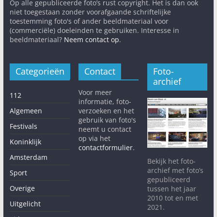
Op alle gepubliceerde foto’s rust copyright. Het is dan ook
niet toegestaan zonder voorafgaande schriftelijke
toestemming foto's of ander beeldmateriaal voor
(commerciële) doeleinden te gebruiken. Interesse in
beeldmateriaal?
Neem contact op
.
Categorieën
Contact
Foto-
archief
Voor meer
112
informatie, foto-
Algemeen
verzoeken en het
gebruik van foto's
Festivals
neemt u contact
op via het
Koninklijk
contactformulier
.
Amsterdam
Bekijk het foto-
archief met foto’s
Sport
gepubliceerd
Overige
tussen het jaar
2010 tot en met
Uitgelicht
2021.