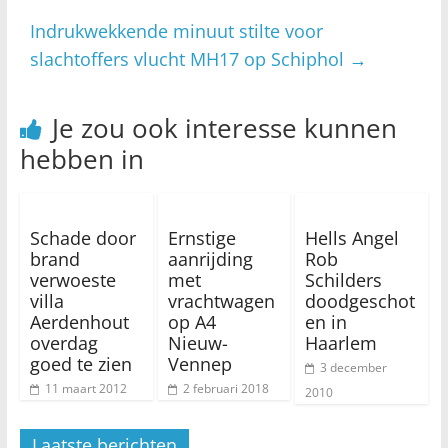
Indrukwekkende minuut stilte voor
slachtoffers vlucht MH17 op Schiphol
→
Je zou ook interesse kunnen
hebben in
Schade door
Ernstige
Hells Angel
brand
aanrijding
Rob
verwoeste
met
Schilders
villa
vrachtwagen
doodgeschot
Aerdenhout
op A4
en in
overdag
Nieuw-
Haarlem
goed te zien
Vennep
3 december
11 maart 2012
2 februari 2018
2010
Laatste berichten