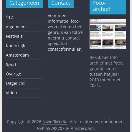
Categorieën
Contact
Foto-
archief
Voor meer
112
informatie, foto-
Algemeen
verzoeken en het
gebruik van foto's
Festivals
neemt u contact
op via het
Koninklijk
contactformulier
.
Amsterdam
Bekijk het foto-
archief met foto’s
Sport
gepubliceerd
Overige
tussen het jaar
2010 tot en met
Uitgelicht
2021.
Video
Copyright © 2026
NiwoRMedia
. Alle rechten voorbehouden.
KvK 55792707 te Amsterdam.