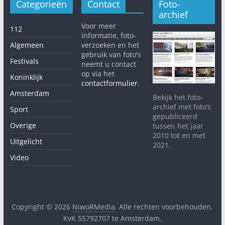
Categorieën
Contact
Foto-
archief
Voor meer
112
informatie, foto-
Algemeen
verzoeken en het
gebruik van foto's
Festivals
neemt u contact
op via het
Koninklijk
contactformulier
.
Amsterdam
Bekijk het foto-
archief met foto’s
Sport
gepubliceerd
Overige
tussen het jaar
2010 tot en met
Uitgelicht
2021.
Video
Copyright © 2026
NiwoRMedia
. Alle rechten voorbehouden.
KvK 55792707 te Amsterdam.