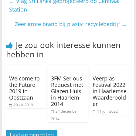
←
Vlag Sri Lanka geprojecteerd op Centraal
Station
Zeer grote brand bij plastic recyclebedrijf
→
Je zou ook interesse kunnen
hebben in
Welcome to
3FM Serious
Veerplas
the Future
Request met
Festival 2022
2019 in
Glazen Huis
in Haarlemse
Oostzaan
in Haarlem
Waarderpold
2014
er
20 juli 2019
24 december
11 juni 2022
2014
Laatste berichten