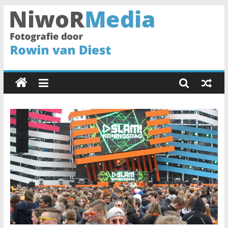
Spring
naar
inhoud
NiwoRMedia
Fotografie
door
Rowin
van
Diest
•
Haarlem
•
Fotograaf