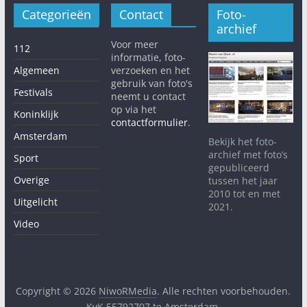
Categorieën
Contact
Foto-
archief
Voor meer
112
informatie, foto-
Algemeen
verzoeken en het
gebruik van foto's
Festivals
neemt u contact
op via het
Koninklijk
contactformulier
.
Amsterdam
Bekijk het foto-
archief met foto’s
Sport
gepubliceerd
Overige
tussen het jaar
2010 tot en met
Uitgelicht
2021.
Video
Copyright © 2026
NiwoRMedia
. Alle rechten voorbehouden.
KvK 55792707 te Amsterdam.