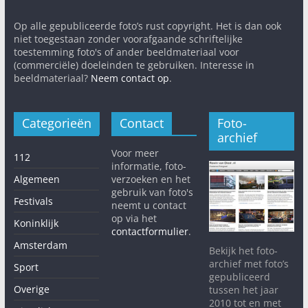
Op alle gepubliceerde foto’s rust copyright. Het is dan ook
niet toegestaan zonder voorafgaande schriftelijke
toestemming foto's of ander beeldmateriaal voor
(commerciële) doeleinden te gebruiken. Interesse in
beeldmateriaal?
Neem contact op
.
Categorieën
Contact
Foto-
archief
Voor meer
112
informatie, foto-
Algemeen
verzoeken en het
gebruik van foto's
Festivals
neemt u contact
op via het
Koninklijk
contactformulier
.
Amsterdam
Bekijk het foto-
archief met foto’s
Sport
gepubliceerd
Overige
tussen het jaar
2010 tot en met