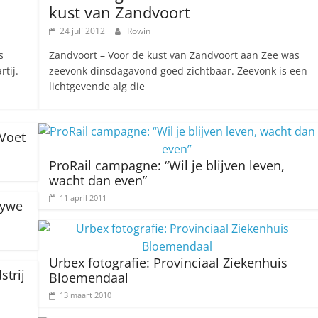
kust van Zandvoort
24 juli 2012
Rowin
s
Zandvoort – Voor de kust van Zandvoort aan Zee was
tij.
zeevonk dinsdagavond goed zichtbaar. Zeevonk is een
lichtgevende alg die
Voet
ProRail campagne: “Wil je blijven leven,
wacht dan even”
11 april 2011
eywe
Urbex fotografie: Provinciaal Ziekenhuis
trij
Bloemendaal
13 maart 2010