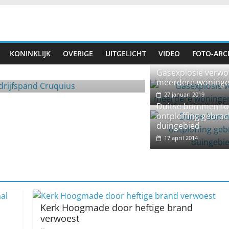
Festivals
KONINKLIJK
OVERIGE
UITGELICHT
VIDEO
FOTO-ARC
uquius
Tropische temperatur
Gasexplosie verwo
13 augustus 2022
Rowin
meerdere woning
27 januari 2019
Duitse bommen to
ontploffing gebrac
duingebied
17 april 2014
Kerk Hoogmade door heftige brand
verwoest