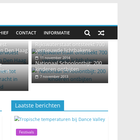
HIEF
CONTACT
INFORMATIE
en bij Dance Valley
est
Rijkswaterstaat ontsteekt 700
en Den Haag
vernieuwde lichtbakens
11 november 2014
Nationaal Schoolontbijt: 200
t
kinderen ontbijten
ht in
7 november 2013
Laatste berichten
Festivals