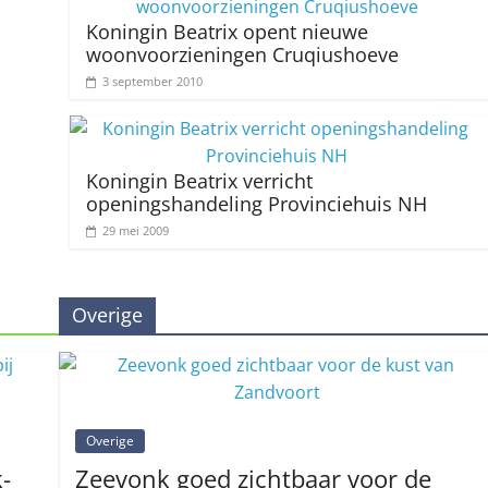
Koningin Beatrix opent nieuwe
woonvoorzieningen Cruqiushoeve
3 september 2010
Koningin Beatrix verricht
openingshandeling Provinciehuis NH
29 mei 2009
Overige
Overige
-
Zeevonk goed zichtbaar voor de